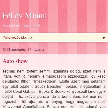
Fél év Miami
2013.09.09 - 2014.03.25
▼
2013. november 13., szerda
Auto show
Tegnap nem történt semmi izgalmas dolog, azért nem is
írtam. Volt jó néhány elmaradásom ezzel-azzal, így késő
délutántól itthon "intézkedtem". Előtte azért még sétáltam
egy picit odalent South Beachen, például megtaláltam a
hétfői Coral Gables-i Books & Books könyvesbolt lánc egyik
boltját itt is, szóval persze ide is bementem. Ezt már nem
ragoznám túl újra, de a lényeg, hogy megvettem első
könyvemet Amerikában. Persze nem kell túl tudományos