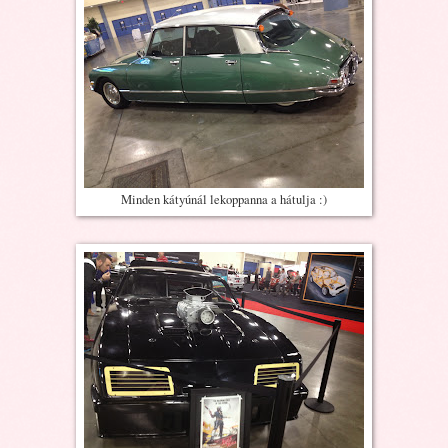
Minden kátyúnál lekoppanna a hátulja :)