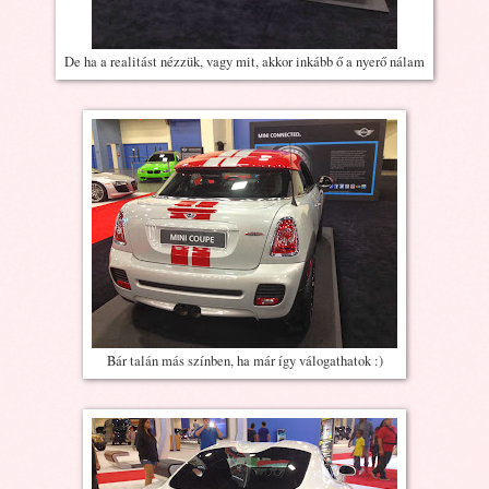
De ha a realitást nézzük, vagy mit, akkor inkább ő a nyerő nálam
Bár talán más színben, ha már így válogathatok :)