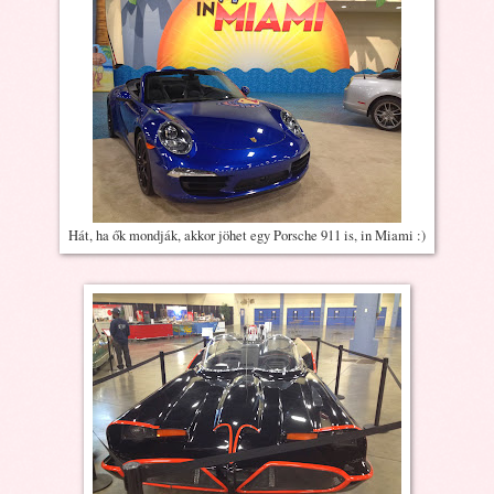
Hát, ha ők mondják, akkor jöhet egy Porsche 911 is, in Miami :)