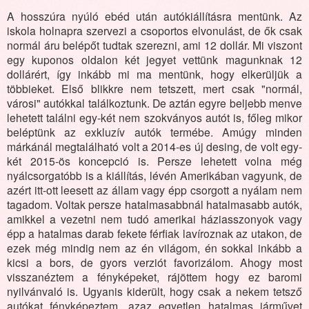
A hosszúra nyúló ebéd után autókiállításra mentünk. Az
iskola holnapra szervezi a csoportos elvonulást, de ők csak
normál áru belépőt tudtak szerezni, ami 12 dollár. Mi viszont
egy kuponos oldalon két jegyet vettünk magunknak 12
dollárért, így inkább mi ma mentünk, hogy elkerüljük a
többieket. Első blikkre nem tetszett, mert csak "normál,
városi" autókkal találkoztunk. De aztán egyre beljebb menve
lehetett találni egy-két nem szokványos autót is, főleg mikor
beléptünk az exkluzív autók termébe. Amúgy minden
márkánál megtalálható volt a 2014-es új desing, de volt egy-
két 2015-ös koncepció is. Persze lehetett volna még
nyálcsorgatóbb is a kiállítás, lévén Amerikában vagyunk, de
azért itt-ott leesett az állam vagy épp csorgott a nyálam nem
tagadom. Voltak persze hatalmasabbnál hatalmasabb autók,
amikkel a vezetni nem tudó amerikai háziasszonyok vagy
épp a hatalmas darab fekete férfiak lavíroznak az utakon, de
ezek még mindig nem az én világom, én sokkal inkább a
kicsi a bors, de gyors verziót favorizálom. Ahogy most
visszanéztem a fényképeket, rájöttem hogy ez baromi
nyilvánvaló is. Ugyanis kiderült, hogy csak a nekem tetsző
autókat fényképeztem, azaz egyetlen hatalmas járművet