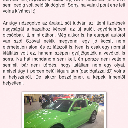
sem, pedig volt belőlük dögivel. Sorry, ha valaki pont erre lett
volna kíváncsi :)
Amúgy nézegetve az árakat, sőt tudván az itteni fizetések
nagyságát a hazaihoz képest, az új autók egyértelműen
olcsóbbak itt, mint otthon. Még akkor is, ha európai autóról
van szó! Szóval nekik megvenni egy jó kocsit nem
elérhetetlen álom és ez látszott is. Nem is csak egy normál
kiállítás volt ez, hanem szépen gyűjtögették a vevőket is
sorra. Na hát mondanom sem kell, én persze nem vettem
semmit, bár nem kérdés, hogy találtam nem egy olyat,
amivel úgy 1 percen belül kigurultam (padlógázzal :D) volna
a helyszínről. De akkor beszéljenek a képek innentől
helyettem.