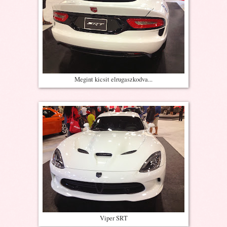
Megint kicsit elrugaszkodva...
Viper SRT