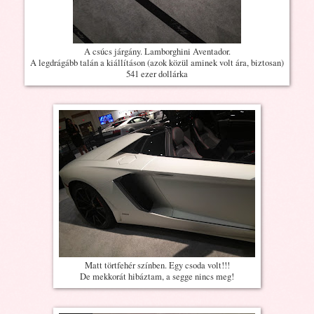
A csúcs járgány. Lamborghini Aventador.
A legdrágább talán a kiállításon (azok közül aminek volt ára, biztosan)
541 ezer dollárka
Matt törtfehér színben. Egy csoda volt!!!
De mekkorát hibáztam, a segge nincs meg!