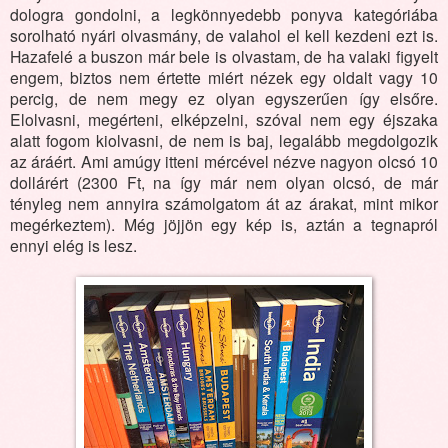
dologra gondolni, a legkönnyedebb ponyva kategóriába
sorolható nyári olvasmány, de valahol el kell kezdeni ezt is.
Hazafelé a buszon már bele is olvastam, de ha valaki figyelt
engem, biztos nem értette miért nézek egy oldalt vagy 10
percig, de nem megy ez olyan egyszerűen így elsőre.
Elolvasni, megérteni, elképzelni, szóval nem egy éjszaka
alatt fogom kiolvasni, de nem is baj, legalább megdolgozik
az áráért. Ami amúgy itteni mércével nézve nagyon olcsó 10
dollárért (2300 Ft, na így már nem olyan olcsó, de már
tényleg nem annyira számolgatom át az árakat, mint mikor
megérkeztem). Még jöjjön egy kép is, aztán a tegnapról
ennyi elég is lesz.