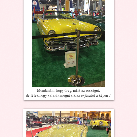
Mondanám, hogy öreg, mint az országút,
de félek hogy valakik megnézik az évjáratot a képen :)