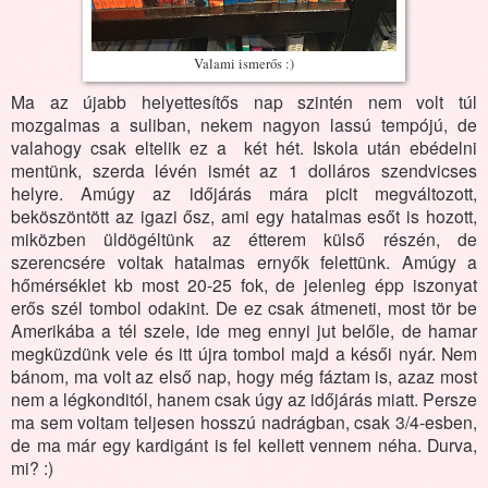
Valami ismerős :)
Ma az újabb helyettesítős nap szintén nem volt túl
mozgalmas a suliban, nekem nagyon lassú tempójú, de
valahogy csak eltelik ez a két hét. Iskola után ebédelni
mentünk, szerda lévén ismét az 1 dolláros szendvicses
helyre. Amúgy az időjárás mára picit megváltozott,
beköszöntött az igazi ősz, ami egy hatalmas esőt is hozott,
miközben üldögéltünk az étterem külső részén, de
szerencsére voltak hatalmas ernyők felettünk. Amúgy a
hőmérséklet kb most 20-25 fok, de jelenleg épp iszonyat
erős szél tombol odakint. De ez csak átmeneti, most tör be
Amerikába a tél szele, ide meg ennyi jut belőle, de hamar
megküzdünk vele és itt újra tombol majd a késői nyár. Nem
bánom, ma volt az első nap, hogy még fáztam is, azaz most
nem a légkonditól, hanem csak úgy az időjárás miatt. Persze
ma sem voltam teljesen hosszú nadrágban, csak 3/4-esben,
de ma már egy kardigánt is fel kellett vennem néha. Durva,
mi? :)