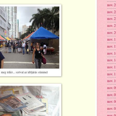
nov. 
nov. 
nov. 
nov. 
nov. 
nov. 
nov. 
nov. 
nov. 
nov. 
 meg trikó... szóval az időjárás stimmel
nov. 
nov. 
nov. 
nov. 
nov. 
nov. 
nov. 