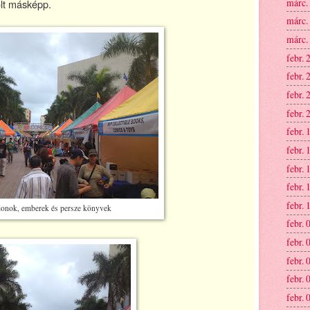
márc.
olt másképp.
márc.
márc.
febr. 
febr. 
febr. 
febr. 
febr. 
febr. 
febr. 
febr. 
febr. 
lonok, emberek és persze könyvek
febr. 
febr. 
febr. 
febr. 
febr. 