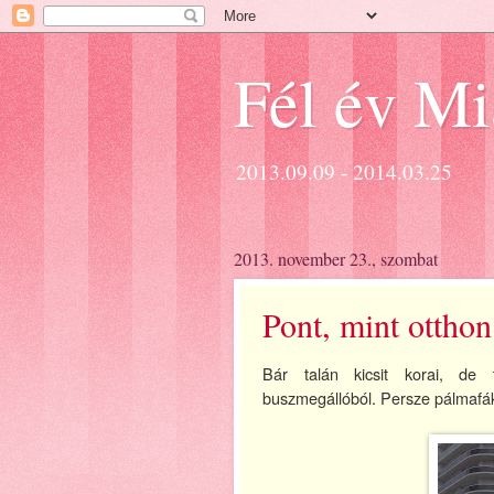
Fél év M
2013.09.09 - 2014.03.25
2013. november 23., szombat
Pont, mint otthon
Bár talán kicsit korai, de t
buszmegállóból. Persze pálmafák