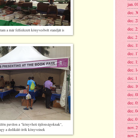
jan. 0
dec. 3
dec. 2
dec. 2
tam a már felfedezett könyvesbolt standját is
dec. 2
dec. 1
dec. 1
dec. 1
dec. 1
dec. 1
dec. 1
dec. 0
dec. 0
dec. 0
dec. 0
ülön pavilon a "könyvheti újdonságoknak",
nov. 
agy a dedikáló írók könyveinek
nov. 