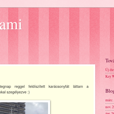
iami
Tov
Új éle
Key We
egnap reggel feldíszített karácsonyfát láttam a
Blo
kal szegélyezve :)
márc.
nov. 
ápr. 2