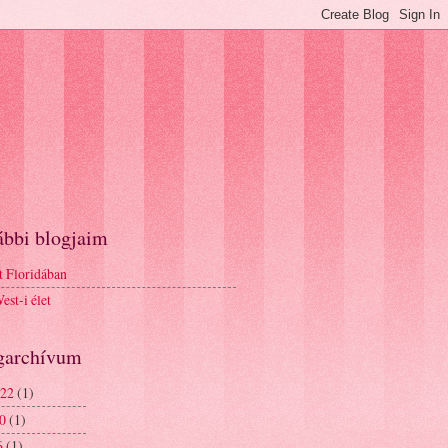
ábbi blogjaim
t Floridában
st-i élet
garchívum
 22
(1)
20
(1)
6
(1)