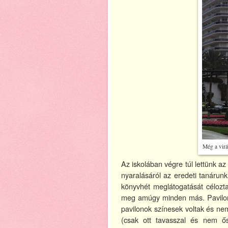
Még a virá
Az iskolában végre túl lettünk az
nyaralásáról az eredeti tanárunk
könyvhét meglátogatását célozta
meg amúgy minden más. Pavilo
pavilonok színesek voltak és nem
(csak ott tavasszal és nem ő