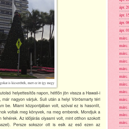
ápr. 2
ápr. 1
ápr. 0
ápr. 0
márc.
márc.
márc.
márc.
márc.
márc.
gokat is kicserélték, mert ez itt így megy
márc.
márc.
 utolsó helyettesítős napon, hétfőn jön vissza a Hawaii-i
, már nagyon várjuk. Suli után a helyi Vörösmarty téri
márc.
m be. Miami központjában volt, szóval ez is hasonlít,
márc.
nok voltak meg könyvek, na meg emberek. Mondjuk a
márc.
 fehérek. Az időjárás olyasmi volt, mint otthon szokott
márc.
sszel). Persze sokszor ott is esik az eső ezen az