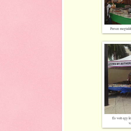
Persze megtalál
És volt egy k
v