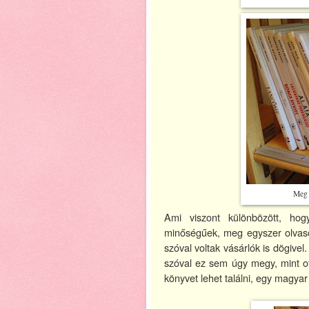
Meg 
Ami viszont különbözött, hog
minőségűek, meg egyszer olvasot
szóval voltak vásárlók is dögivel
szóval ez sem úgy megy, mint ot
könyvet lehet találni, egy magya