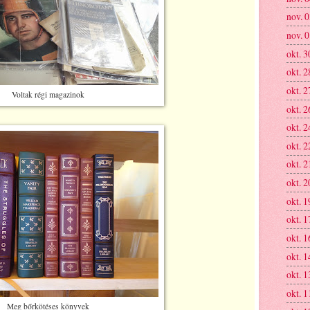
nov. 
nov. 
okt. 3
okt. 2
okt. 2
Voltak régi magazinok
okt. 2
okt. 2
okt. 2
okt. 2
okt. 2
okt. 1
okt. 1
okt. 1
okt. 1
okt. 1
okt. 1
Meg bőrkötéses könyvek