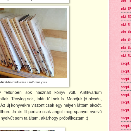
okt. 1
okt. 0
okt. 0
okt. 0
okt. 0
okt. 0
okt. 0
okt. 0
szept.
szept.
szept.
divat-bolondoknak szóló könyvek
szept.
y feltűnően sok használt könyv volt. Antikvárium
szept.
tak. Tényleg sok, talán túl sok is. Mondjuk jó olcsón,
szept.
. Az új könyvekre viszont csak egy helyen láttam akciót,
szept.
thon. Ja és itt persze csak angol meg spanyol nyelvű
r nyelvűt sem találtam, akárhogy próbálkoztam :)
szept.
szept.