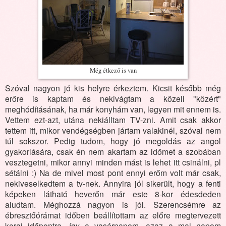
Még étkező is van
Szóval nagyon jó kis helyre érkeztem. Kicsit később még
erőre is kaptam és nekivágtam a közeli "közért"
meghódításának, ha már konyhám van, legyen mit ennem is.
Vettem ezt-azt, utána nekiálltam TV-zni. Amit csak akkor
tettem itt, mikor vendégségben jártam valakinél, szóval nem
túl sokszor. Pedig tudom, hogy jó megoldás az angol
gyakorlására, csak én nem akartam az időmet a szobában
vesztegetni, mikor annyi minden mást is lehet itt csinálni, pl
sétálni :) Na de mivel most pont ennyi erőm volt már csak,
nekiveselkedtem a tv-nek. Annyira jól sikerült, hogy a fenti
képeken látható heverőn már este 8-kor édesdeden
aludtam. Méghozzá nagyon is jól. Szerencsémre az
ébresztőórámat időben beállítottam az előre megtervezett
korai időpontra, így a vasárnapom, azaz a mai napom