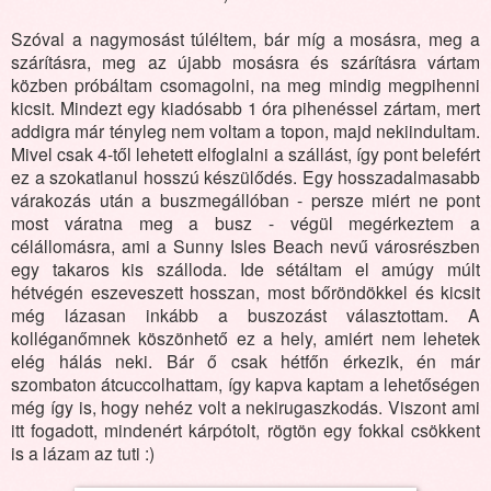
Szóval a nagymosást túléltem, bár míg a mosásra, meg a
szárításra, meg az újabb mosásra és szárításra vártam
közben próbáltam csomagolni, na meg mindig megpihenni
kicsit. Mindezt egy kiadósabb 1 óra pihenéssel zártam, mert
addigra már tényleg nem voltam a topon, majd nekiindultam.
Mivel csak 4-től lehetett elfoglalni a szállást, így pont belefért
ez a szokatlanul hosszú készülődés. Egy hosszadalmasabb
várakozás után a buszmegállóban - persze miért ne pont
most váratna meg a busz - végül megérkeztem a
célállomásra, ami a Sunny Isles Beach nevű városrészben
egy takaros kis szálloda. Ide sétáltam el amúgy múlt
hétvégén eszeveszett hosszan, most bőröndökkel és kicsit
még lázasan inkább a buszozást választottam. A
kolléganőmnek köszönhető ez a hely, amiért nem lehetek
elég hálás neki. Bár ő csak hétfőn érkezik, én már
szombaton átcuccolhattam, így kapva kaptam a lehetőségen
még így is, hogy nehéz volt a nekirugaszkodás. Viszont ami
itt fogadott, mindenért kárpótolt, rögtön egy fokkal csökkent
is a lázam az tuti :)