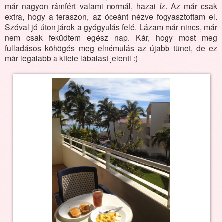
már nagyon rámfért valami normál, hazai íz. Az már csak
extra, hogy a teraszon, az óceánt nézve fogyasztottam el.
Szóval jó úton járok a gyógyulás felé. Lázam már nincs, már
nem csak feküdtem egész nap. Kár, hogy most meg
fulladásos köhögés meg elnémulás az újabb tünet, de ez
már legalább a kifelé lábalást jelenti :)