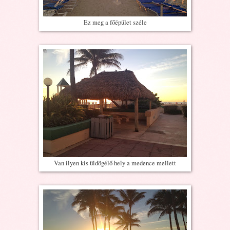
Ez meg a főépület széle
Van ilyen kis üldögélő hely a medence mellett