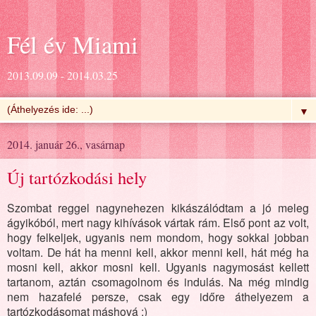
Fél év Miami
2013.09.09 - 2014.03.25
▼
2014. január 26., vasárnap
Új tartózkodási hely
Szombat reggel nagynehezen kikászálódtam a jó meleg
ágyikóból, mert nagy kihívások vártak rám. Első pont az volt,
hogy felkeljek, ugyanis nem mondom, hogy sokkal jobban
voltam. De hát ha menni kell, akkor menni kell, hát még ha
mosni kell, akkor mosni kell. Ugyanis nagymosást kellett
tartanom, aztán csomagolnom és indulás. Na még mindig
nem hazafelé persze, csak egy időre áthelyezem a
tartózkodásomat máshová :)