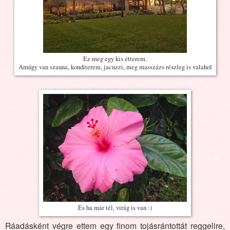
Ez meg egy kis étterem.
Amúgy van szauna, konditerem, jacuzzi, meg masszázs részleg is valahol
És ha már tél, virág is van :)
Ráadásként végre ettem egy finom tojásrántottát reggelire,