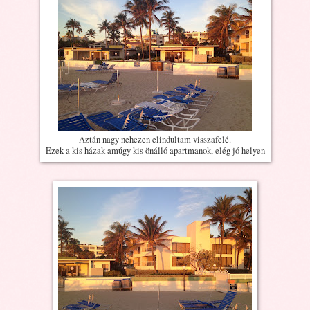
Aztán nagy nehezen elindultam visszafelé.
Ezek a kis házak amúgy kis önálló apartmanok, elég jó helyen