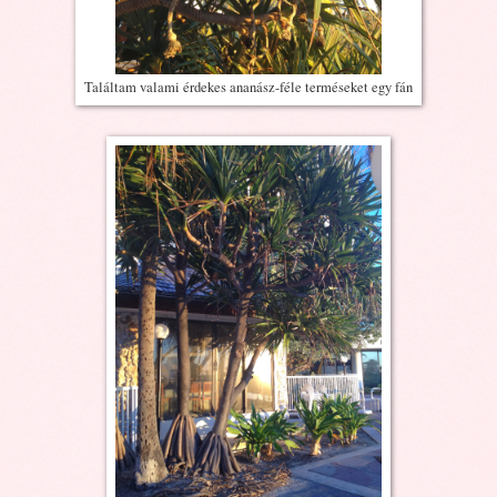
Találtam valami érdekes ananász-féle terméseket egy fán