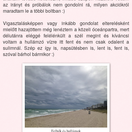
az irányt és próbálok nem gondolni rá, milyen akciókról
maradtam le a többi boltban :)
Vigasztalásképpen vagy inkább gondolat elterelésként
mielőtt hazajöttem még lenéztem a közeli óceánpartra, mert
délutánra eléggé felélénkült a szél megint és kíváncsi
voltam a hullámzó vízre itt fent és nem csak odalent a
sulimnál. Szép ez így is, napsütésben is, lent is, fent is,
szóval bárhol bármikor :)
Felhők és hullámok