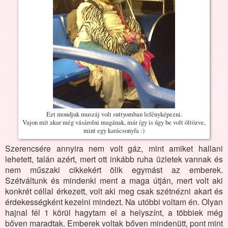
Ezt mondjuk muszáj volt suttyomban lefényképezni.
Vajon mit akar még vásárolni magának, már így is úgy be volt öltözve,
mint egy karácsonyfa :)
Szerencsére annyira nem volt gáz, mint amiket hallani
lehetett, talán azért, mert ott inkább ruha üzletek vannak és
nem műszaki cikkekért ölik egymást az emberek.
Szétváltunk és mindenki ment a maga útján, mert volt aki
konkrét céllal érkezett, volt aki meg csak szétnézni akart és
érdekességként kezelni mindezt. Na utóbbi voltam én. Olyan
hajnal fél 1 körül hagytam el a helyszínt, a többiek még
bőven maradtak. Emberek voltak bőven mindenütt, pont mint