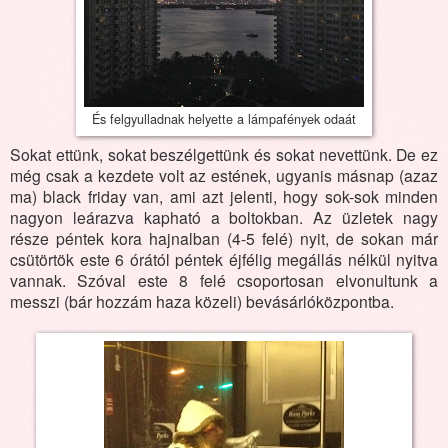
És felgyulladnak helyette a lámpafények odaát
Sokat ettünk, sokat beszélgettünk és sokat nevettünk. De ez
még csak a kezdete volt az estének, ugyanis másnap (azaz
ma) black friday van, ami azt jelenti, hogy sok-sok minden
nagyon leárazva kapható a boltokban. Az üzletek nagy
része péntek kora hajnalban (4-5 felé) nyit, de sokan már
csütörtök este 6 órától péntek éjfélig megállás nélkül nyitva
vannak. Szóval este 8 felé csoportosan elvonultunk a
messzi (bár hozzám haza közeli) bevásárlóközpontba.