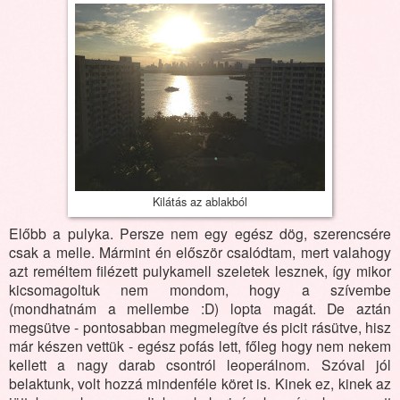
Kilátás az ablakból
Előbb a pulyka. Persze nem egy egész dög, szerencsére
csak a melle. Mármint én először csalódtam, mert valahogy
azt reméltem filézett pulykamell szeletek lesznek, így mikor
kicsomagoltuk nem mondom, hogy a szívembe
(mondhatnám a mellembe :D) lopta magát. De aztán
megsütve - pontosabban megmelegítve és picit rásütve, hisz
már készen vettük - egész pofás lett, főleg hogy nem nekem
kellett a nagy darab csontról leoperálnom. Szóval jól
belaktunk, volt hozzá mindenféle köret is. Kinek ez, kinek az