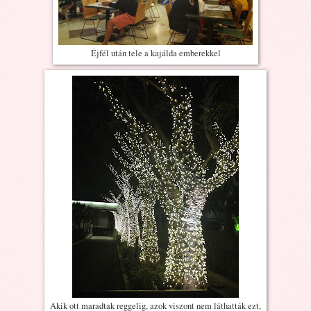
Éjfél után tele a kajálda emberekkel
Akik ott maradtak reggelig, azok viszont nem láthatták ezt,