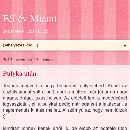
Fél év Miami
2013.09.09 - 2014.03.25
▼
2013. november 29., péntek
Pulyka után
Tegnap megvolt a nagy hálaadási pulykaebéd. Annál az
osztálytársnál volt a buli, ahol a múltkor már jártam a nagy
magas, drága, luxus helyen. Az előételt lent a medencénél
fogyasztottuk el, a pulykát pedig már odafent a lakásban, a
naplementés kilátás mellett. A szörnyű az, hogy nem túlzok
:)
Mindjárt jönnek képek erről is, de előbb az odafelé úton