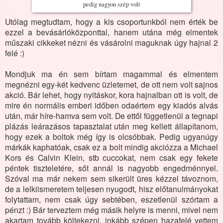
pedig nagyon szép volt
Utólag megtudtam, hogy a kis csoportunkból nem érték be
ezzel a bevásárlóközponttal, hanem utána még elmentek
műszaki cikkeket nézni és vásárolni maguknak úgy hajnal 2
felé :)
Mondjuk ma én sem bírtam magammal és elmentem
megnézni egy-két kedvenc üzletemet, de ott nem volt sajnos
akció. Bár lehet, hogy nyitáskor, kora hajnalban ott is volt, de
mire én normális emberi időben odaértem egy kiadós alvás
után, már híre-hamva sem volt. De ettől függetlenül a tegnapi
plázás leárazásos tapasztalat után meg kellett állapítanom,
hogy ezek a boltok még így is olcsóbbak. Pedig ugyanúgy
márkák kaphatóak, csak ez a bolt mindig akciózza a Michael
Kors és Calvin Klein, stb cuccokat, nem csak egy fekete
péntek tiszteletére, sőt annál is nagyobb engedménnyel.
Szóval ma már nekem sem sikerült üres kézzel távoznom,
de a lelkiismeretem teljesen nyugodt, hisz előtanulmányokat
folytattam, nem csak úgy sebtében, eszetlenül szórtam a
pénzt :) Bár terveztem még másik helyre is menni, mivel nem
akartam tovább költekezni, inkább szépen hazafelé vettem