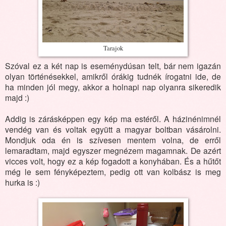
Tarajok
Szóval ez a két nap is eseménydúsan telt, bár nem igazán
olyan történésekkel, amikről órákig tudnék írogatni ide, de
ha minden jól megy, akkor a holnapi nap olyanra sikeredik
majd :)
Addig is zárásképpen egy kép ma estéről. A házinénimnél
vendég van és voltak együtt a magyar boltban vásárolni.
Mondjuk oda én is szívesen mentem volna, de erről
lemaradtam, majd egyszer megnézem magamnak. De azért
vicces volt, hogy ez a kép fogadott a konyhában. És a hűtőt
még le sem fényképeztem, pedig ott van kolbász is meg
hurka is :)