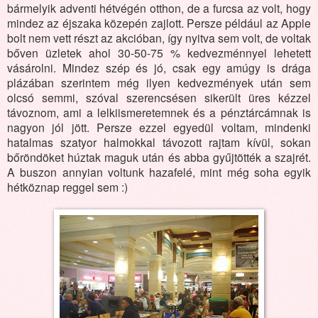
bármelyik adventi hétvégén otthon, de a furcsa az volt, hogy
mindez az éjszaka közepén zajlott. Persze például az Apple
bolt nem vett részt az akcióban, így nyitva sem volt, de voltak
bőven üzletek ahol 30-50-75 % kedvezménnyel lehetett
vásárolni. Mindez szép és jó, csak egy amúgy is drága
plázában szerintem még ilyen kedvezmények után sem
olcsó semmi, szóval szerencsésen sikerült üres kézzel
távoznom, ami a lelkiismeretemnek és a pénztárcámnak is
nagyon jól jött. Persze ezzel egyedül voltam, mindenki
hatalmas szatyor halmokkal távozott rajtam kívül, sokan
bőröndöket húztak maguk után és abba gyűjtötték a szajrét.
A buszon annyian voltunk hazafelé, mint még soha egyik
hétköznap reggel sem :)