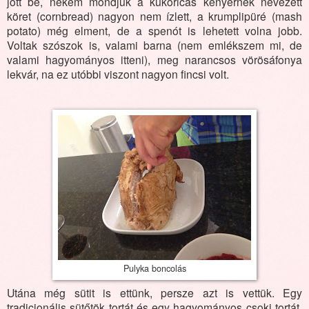
jött be, nekem mondjuk a kukoricás kenyérnek nevezett
köret (cornbread) nagyon nem ízlett, a krumplipüré (mash
potato) még elment, de a spenót is lehetett volna jobb.
Voltak szószok is, valami barna (nem emlékszem mi, de
valami hagyományos itteni), meg narancsos vörösáfonya
lekvár, na ez utóbbi viszont nagyon fincsi volt.
Pulyka boncolás
Utána még sütit is ettünk, persze azt is vettük. Egy
tradicionális sütőtök tortát és egy hagyományos csoki tortát.