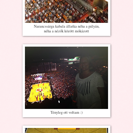
Narancssárga kabala állatka néha a pályán,
néha a nézők között mókázott
Tényleg ott voltam :)