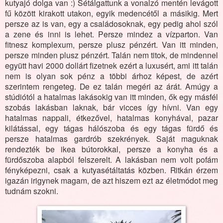
kutyajó dolga van :) Sétálgattunk a vonalzó mentén levágott
fű között kirakott utakon, egyik medencétől a másikig. Mert
persze az is van, egy a családosoknak, egy pedig ahol szól
a zene és inni is lehet. Persze mindez a vízparton. Van
fitnesz komplexum, persze plusz pénzért. Van itt minden,
persze minden plusz pénzért. Talán nem titok, de mindennel
együtt havi 2000 dollárt fizetnek ezért a luxusért, ami itt talán
nem is olyan sok pénz a többi árhoz képest, de azért
szerintem rengeteg. De ez talán megéri az árát. Amúgy a
stúdiótól a hatalmas lakásokig van itt minden, ők egy másfél
szobás lakásban laknak, bár vicces így hívni. Van egy
hatalmas nappali, étkezővel, hatalmas konyhával, pazar
kilátással, egy tágas hálószoba és egy tágas fürdő és
persze hatalmas gardrób szekrények. Saját maguknak
rendezték be ikea bútorokkal, persze a konyha és a
fürdőszoba alapból felszerelt. A lakásban nem volt pofám
fényképezni, csak a kutyasétáltatás közben. Ritkán érzem
igazán irigynek magam, de azt hiszem ezt az életmódot meg
tudnám szokni.