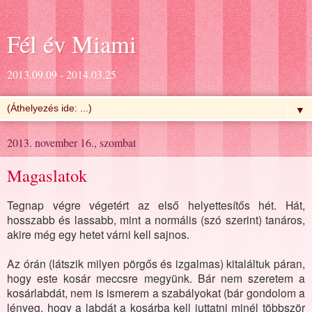
Fél év Miami
2013.09.09 - 2014.03.25
▼
2013. november 16., szombat
Magaslatok
Tegnap végre végetért az első helyettesítős hét. Hát,
hosszabb és lassabb, mint a normális (szó szerint) tanáros,
akire még egy hetet várni kell sajnos.
Az órán (látszik milyen pörgős és izgalmas) kitaláltuk páran,
hogy este kosár meccsre megyünk. Bár nem szeretem a
kosárlabdát, nem is ismerem a szabályokat (bár gondolom a
lényeg, hogy a labdát a kosárba kell juttatni minél többször