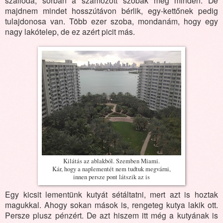
szálloda, sorban a számozott szobák meg minden. De
majdnem mindet hosszútávon bérlik, egy-kettőnek pedig
tulajdonosa van. Több ezer szoba, mondanám, hogy egy
nagy lakótelep, de ez azért picit más.
Kilátás az ablakból. Szemben Miami.
Kár, hogy a naplementét nem tudtuk megvárni,
innen persze pont látszik az is
Egy kicsit lementünk kutyát sétáltatni, mert azt is hoztak
magukkal. Ahogy sokan mások is, rengeteg kutya lakik ott.
Persze plusz pénzért. De azt hiszem itt még a kutyának is