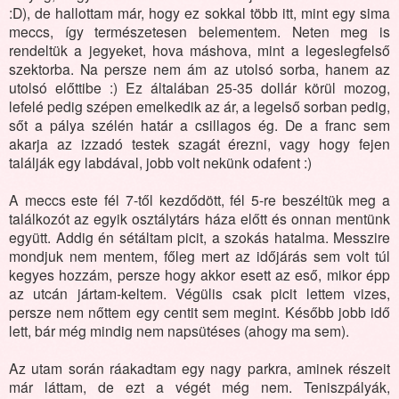
:D), de hallottam már, hogy ez sokkal több itt, mint egy sima
meccs, így természetesen belementem. Neten meg is
rendeltük a jegyeket, hova máshova, mint a legeslegfelső
szektorba. Na persze nem ám az utolsó sorba, hanem az
utolsó előttibe :) Ez általában 25-35 dollár körül mozog,
lefelé pedig szépen emelkedik az ár, a legelső sorban pedig,
sőt a pálya szélén határ a csillagos ég. De a franc sem
akarja az izzadó testek szagát érezni, vagy hogy fejen
találják egy labdával, jobb volt nekünk odafent :)
A meccs este fél 7-től kezdődött, fél 5-re beszéltük meg a
találkozót az egyik osztálytárs háza előtt és onnan mentünk
együtt. Addig én sétáltam picit, a szokás hatalma. Messzire
mondjuk nem mentem, főleg mert az időjárás sem volt túl
kegyes hozzám, persze hogy akkor esett az eső, mikor épp
az utcán jártam-keltem. Végülis csak picit lettem vizes,
persze nem nőttem egy centit sem megint. Később jobb idő
lett, bár még mindig nem napsütéses (ahogy ma sem).
Az utam során ráakadtam egy nagy parkra, aminek részeit
már láttam, de ezt a végét még nem. Teniszpályák,