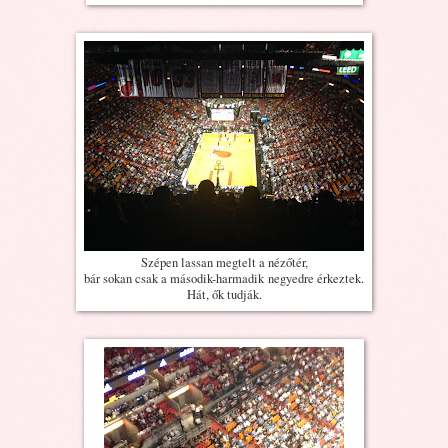
Szépen lassan megtelt a nézőtér,
bár sokan csak a második-harmadik negyedre érkeztek.
Hát, ők tudják.