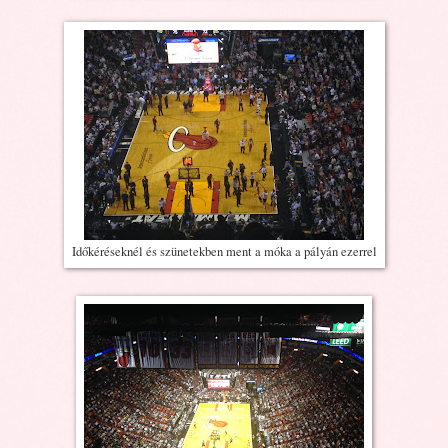
Időkéréseknél és szünetekben ment a móka a pályán ezerrel