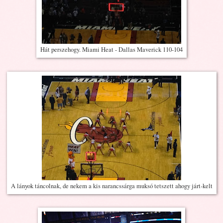
Hát perszehogy. Miami Heat - Dallas Maverick 110-104
A lányok táncolnak, de nekem a kis narancssárga muksó tetszett ahogy járt-kelt