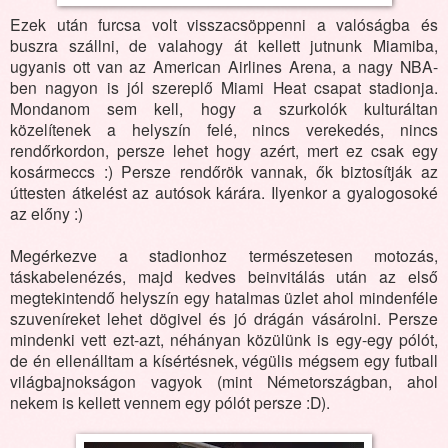
Ezek után furcsa volt visszacsöppenni a valóságba és
buszra szállni, de valahogy át kellett jutnunk Miamiba,
ugyanis ott van az American Airlines Arena, a nagy NBA-
ben nagyon is jól szereplő Miami Heat csapat stadionja.
Mondanom sem kell, hogy a szurkolók kulturáltan
közelítenek a helyszín felé, nincs verekedés, nincs
rendőrkordon, persze lehet hogy azért, mert ez csak egy
kosármeccs :) Persze rendőrök vannak, ők biztosítják az
úttesten átkelést az autósok kárára. Ilyenkor a gyalogosoké
az előny :)
Megérkezve a stadionhoz természetesen motozás,
táskabelenézés, majd kedves beinvitálás után az első
megtekintendő helyszín egy hatalmas üzlet ahol mindenféle
szuveníreket lehet dögivel és jó drágán vásárolni. Persze
mindenki vett ezt-azt, néhányan közülünk is egy-egy pólót,
de én ellenálltam a kísértésnek, végülis mégsem egy futball
világbajnokságon vagyok (mint Németországban, ahol
nekem is kellett vennem egy pólót persze :D).