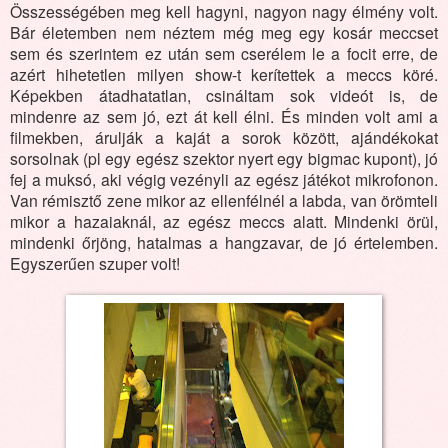
Összességében meg kell hagyni, nagyon nagy élmény volt.
Bár életemben nem néztem még meg egy kosár meccset
sem és szerintem ez után sem cserélem le a focit erre, de
azért hihetetlen milyen show-t kerítettek a meccs köré.
Képekben átadhatatlan, csináltam sok videót is, de
mindenre az sem jó, ezt át kell élni. És minden volt ami a
filmekben, árulják a kaját a sorok között, ajándékokat
sorsolnak (pl egy egész szektor nyert egy bigmac kupont), jó
fej a muksó, aki végig vezényli az egész játékot mikrofonon.
Van rémisztő zene mikor az ellenfélnél a labda, van örömteli
mikor a hazaiaknál, az egész meccs alatt. Mindenki örül,
mindenki őrjöng, hatalmas a hangzavar, de jó értelemben.
Egyszerűen szuper volt!