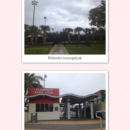
Pálmafás teniszpályák