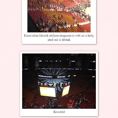
Ezen talán látszik milyen magasan is volt az a hely,
ahol mi is ültünk
Kivetítő