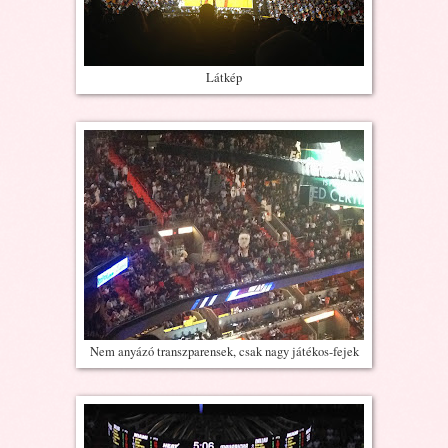
Látkép
Nem anyázó transzparensek, csak nagy játékos-fejek