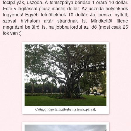
focipályák, uszoda. A teniszpálya bérlése 1 órára 10 dollár.
Este világítással plusz másfél dollár. Az uszoda helyieknek
ingyenes! Egyéb felnőtteknek 10 dollár. Ja, persze nyitott,
szóval hívhatom akár strandnak is. Mindkettőt illene
megnézni belülről is, ha jobbra fordul az idő (most csak 25
fok van :)
Csüngő-lógó fa, háttérben a teniszpályák