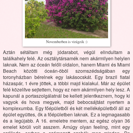
Novemberben is virágzik :)
Aztán sétáltam még jódarabot, végül elindultam a
találkahely felé. Az osztálytársamék nem akármilyen helylen
laknak. Nem az óceán felőli oldalon, hanem Miami és Miami
Beach közötti óceán-öböl szomszédságában egy
toronyházban bérelnek egy lakásocskát. Egy brazil fiatal
házaspár, 1 évre jöttek, a többi majd kialakul. Már az épület
felé közelítve sejtettem, hogy ez nem akármilyen hely lesz. A
kapunál a portaszolgálatnál be kellett jelentkeznem, hogy ki
vagyok és hova megyek, majd bebocsájtást nyertem a
komplexumba. Egy főépületből és két melléképületből áll az
épület együttes, ők a főépületben laknak. Ez a legmagasabb
és a legújabb. A 16. emeletre mentem, az egész olyan 36
emelet körüli volt asszem. Amúgy olyan feeling, mint egy