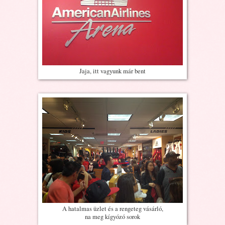
Jaja, itt vagyunk már bent
A hatalmas üzlet és a rengeteg vásárló,
na meg kígyózó sorok