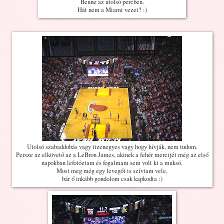
Benne az utolsó percben.
Hát nem a Miami vezet? :)
Utolsó szabaddobás vagy tizenegyes vagy hogy hívják, nem tudom.
Persze az elkövető az a LeBron James, akinek a fehér mercijét még az első
napokban lefotóztam és fogalmam sem volt ki a muksó.
Most meg még egy levegőt is szívtam vele,
bár ő inkább gondolom csak kapkodta :)