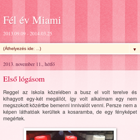
Fél év Miami
2013.09.09 - 2014.03.25
▼
2013. november 11., hétfő
Első lógásom
Reggel az iskola közelében a busz el volt terelve és
kihagyott egy-két megállót, így volt alkalmam egy nem
megszokott közértbe bemenni innivalót venni. Persze nem a
képen láthatóak kerültek a kosaramba, de egy fényképet
megértek.