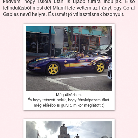
kedvem, hogy iskola után is újabb túrára induljak. Első
felindulásból most dél Miami felé vettem az irányt, egy Coral
Gables nevű helyre. És ismét jó választásnak bizonyult.
Még útközben.
És hogy tetszett nekik, hogy fényképezem őket,
még előrébb is gurult, mikor meglátott :)