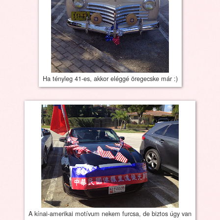
Ha tényleg 41-es, akkor eléggé öregecske már :)
A kínai-amerikai motívum nekem furcsa, de biztos úgy van