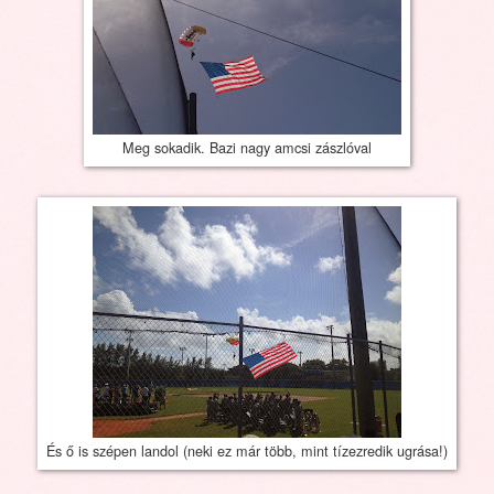
Meg sokadik. Bazi nagy amcsi zászlóval
És ő is szépen landol (neki ez már több, mint tízezredik ugrása!)