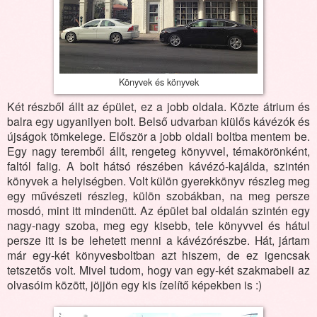
Könyvek és könyvek
Két részből állt az épület, ez a jobb oldala. Közte átrium és
balra egy ugyanilyen bolt. Belső udvarban kiülős kávézók és
újságok tömkelege. Először a jobb oldali boltba mentem be.
Egy nagy teremből állt, rengeteg könyvvel, témakörönként,
faltól falig. A bolt hátsó részében kávézó-kajálda, szintén
könyvek a helyiségben. Volt külön gyerekkönyv részleg meg
egy művészeti részleg, külön szobákban, na meg persze
mosdó, mint itt mindenütt. Az épület bal oldalán szintén egy
nagy-nagy szoba, meg egy kisebb, tele könyvvel és hátul
persze itt is be lehetett menni a kávézórészbe. Hát, jártam
már egy-két könyvesboltban azt hiszem, de ez igencsak
tetszetős volt. Mivel tudom, hogy van egy-két szakmabeli az
olvasóim között, jöjjön egy kis ízelítő képekben is :)