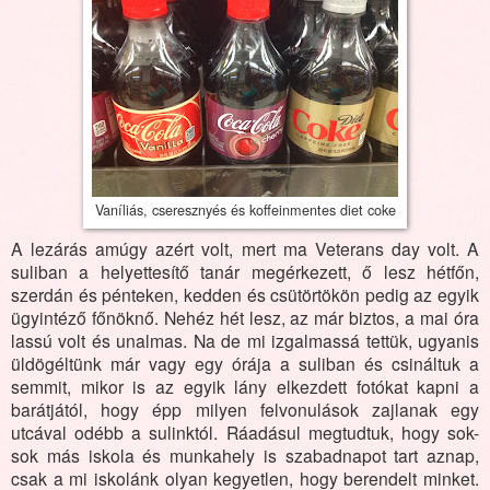
Vaníliás, cseresznyés és koffeinmentes diet coke
A lezárás amúgy azért volt, mert ma Veterans day volt. A
suliban a helyettesítő tanár megérkezett, ő lesz hétfőn,
szerdán és pénteken, kedden és csütörtökön pedig az egyik
ügyintéző főnöknő. Nehéz hét lesz, az már biztos, a mai óra
lassú volt és unalmas. Na de mi izgalmassá tettük, ugyanis
üldögéltünk már vagy egy órája a suliban és csináltuk a
semmit, mikor is az egyik lány elkezdett fotókat kapni a
barátjától, hogy épp milyen felvonulások zajlanak egy
utcával odébb a sulinktól. Ráadásul megtudtuk, hogy sok-
sok más iskola és munkahely is szabadnapot tart aznap,
csak a mi iskolánk olyan kegyetlen, hogy berendelt minket.