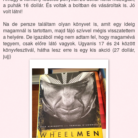
a puhák 16 dollár. És voltak a boltban és vásároltak is. Jó
volt látni!
Na de persze találtam olyan könyvet is, amit egy ideig
magamnál is tartottam, majd fájó szívvel mégis visszatettem
a helyére. De igazából még nem adtam fel, hogy magamévá
tegyem, csak előre látó vagyok. Ugyanis 17 és 24 között
könyvfesztivál, hátha lesz erre is egy kis akció (27 dollár,
jujj)