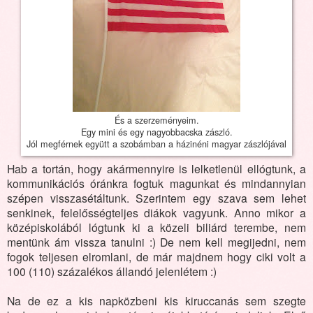
És a szerzeményeim.
Egy mini és egy nagyobbacska zászló.
Jól megférnek együtt a szobámban a házinéni magyar zászlójával
Hab a tortán, hogy akármennyire is lelketlenül ellógtunk, a
kommunikációs óránkra fogtuk magunkat és mindannyian
szépen visszasétáltunk. Szerintem egy szava sem lehet
senkinek, felelősségteljes diákok vagyunk. Anno mikor a
középiskolából lógtunk ki a közeli biliárd terembe, nem
mentünk ám vissza tanulni :) De nem kell megijedni, nem
fogok teljesen elromlani, de már majdnem hogy ciki volt a
100 (110) százalékos állandó jelenlétem :)
Na de ez a kis napközbeni kis kiruccanás sem szegte