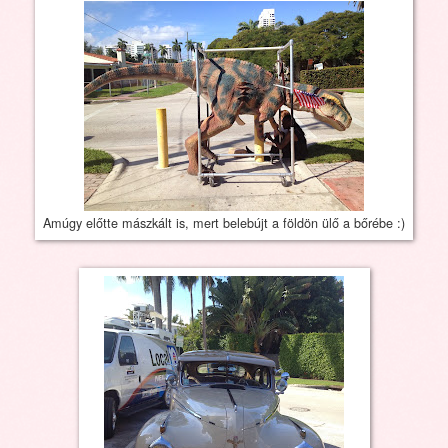
Amúgy előtte mászkált is, mert belebújt a földön ülő a bőrébe :)