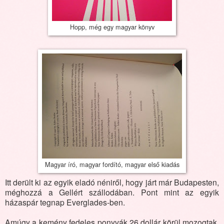
Hopp, még egy magyar könyv
Magyar író, magyar fordító, magyar első kiadás
Itt derült ki az egyik eladó néniről, hogy járt már Budapesten,
méghozzá a Gellért szállodában. Pont mint az egyik
házaspár tegnap Everglades-ben.
Amúgy a kemény fedeles ponyvák 26 dollár körül mozogtak,