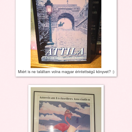
Miért is ne találtam volna magyar érintettségű könyvet? :)