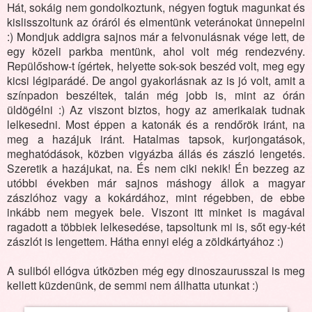
Hát, sokáig nem gondolkoztunk, négyen fogtuk magunkat és
kislisszoltunk az óráról és elmentünk veteránokat ünnepelni
:) Mondjuk addigra sajnos már a felvonulásnak vége lett, de
egy közeli parkba mentünk, ahol volt még rendezvény.
Repülőshow-t ígértek, helyette sok-sok beszéd volt, meg egy
kicsi légiparádé. De angol gyakorlásnak az is jó volt, amit a
színpadon beszéltek, talán még jobb is, mint az órán
üldögélni :) Az viszont biztos, hogy az amerikaiak tudnak
lelkesedni. Most éppen a katonák és a rendőrök iránt, na
meg a hazájuk iránt. Hatalmas tapsok, kurjongatások,
meghatódások, közben vigyázba állás és zászló lengetés.
Szeretik a hazájukat, na. És nem ciki nekik! Én bezzeg az
utóbbi években már sajnos máshogy állok a magyar
zászlóhoz vagy a kokárdához, mint régebben, de ebbe
inkább nem megyek bele. Viszont itt minket is magával
ragadott a többiek lelkesedése, tapsoltunk mi is, sőt egy-két
zászlót is lengettem. Hátha ennyi elég a zöldkártyához :)
A suliból ellógva útközben még egy dinoszaurusszal is meg
kellett küzdenünk, de semmi nem állhatta utunkat :)