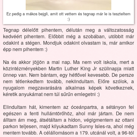
Ez pedig a mákos bejgli, amit ott vettem és tegnap már le is teszteltem
:)
Tegnap délelőtt pihentem, délután meg a változatosság
kedvéért pihentem. Előbbit még a szobában, utóbbit már
odakint a stégen. Mondjuk odakint olvastam is, már amikor
épp nem pihentem :)
Na és akkor jöjjön a mai nap. Ma nem volt iskola, mert a
közintézményekben Martin Luther King Jr szülinapja miatt
ünnep van. Nem bántam, egy hétfővel kevesebb. De persze
nem tétlenkedtem tovább, nekiindultam. Előre szólok, a
nyugalom megzavarására alkalmas képek következnek,
kéretik anyukámat nem túl sűrűn emlegetni :)
Elindultam hát, kimentem az óceánpartra, a sétányon fel
egészen a fenti hullámtörőhöz, ahol már jártam. De nem
álltam ám meg, átsétáltam a hídon, végigmentem az ottani
parkon teljesen, majd kilyukadtam Sunny Isles-ra, ahol még
mentem tovább. A célállomásom a 179. utcánál volt, a 96-tól