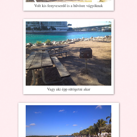
Volt kis fenyveserdő is a hűvösre vágyóknak
Vagy aki épp sütögetni akar