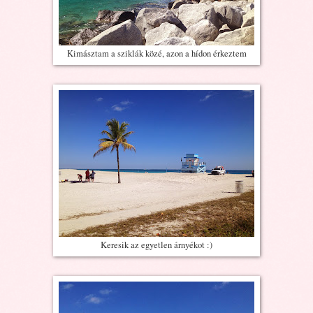
Kimásztam a sziklák közé, azon a hídon érkeztem
Keresik az egyetlen árnyékot :)