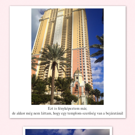
Ezt is fényképeztem már,
de akkor még nem láttam, hogy egy templom-szerűség van a bejáratánál