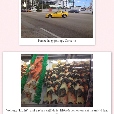
Persze hogy jött egy Corvette
Volt egy "közért", ami egyben kajálda is. Először bementem szétnézni (ld fent