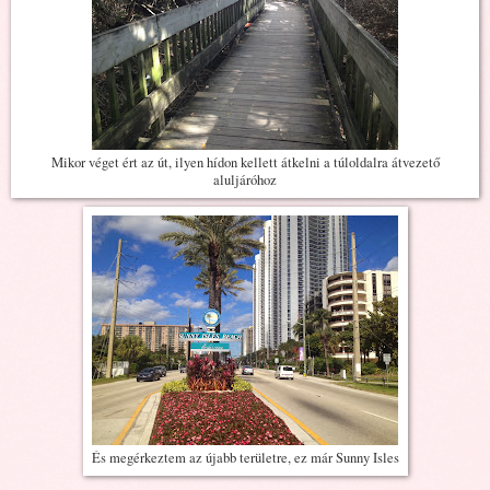
Mikor véget ért az út, ilyen hídon kellett átkelni a túloldalra átvezető
aluljáróhoz
És megérkeztem az újabb területre, ez már Sunny Isles