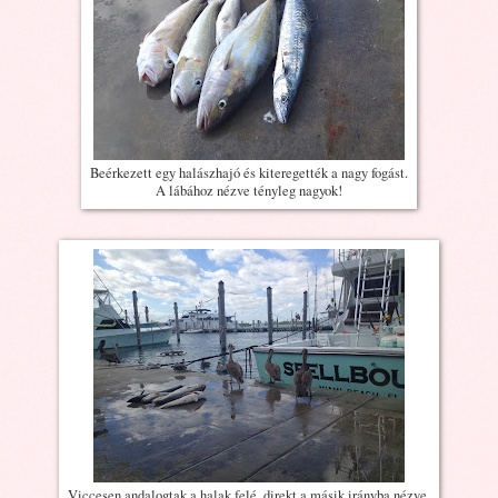
Beérkezett egy halászhajó és kiteregették a nagy fogást.
A lábához nézve tényleg nagyok!
Viccesen andalogtak a halak felé, direkt a másik irányba nézve,