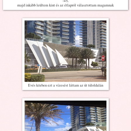
:D),
majd inkább leültem kint és az étlapról választottam magamnak
Evés közben ezt a vízesést láttam az út túloldalán