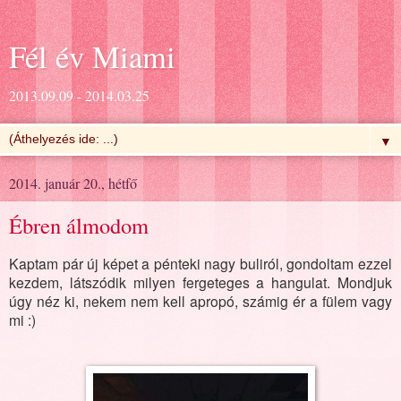
Fél év Miami
2013.09.09 - 2014.03.25
▼
2014. január 20., hétfő
Ébren álmodom
Kaptam pár új képet a pénteki nagy buliról, gondoltam ezzel
kezdem, látszódik milyen fergeteges a hangulat. Mondjuk
úgy néz ki, nekem nem kell apropó, számig ér a fülem vagy
mi :)