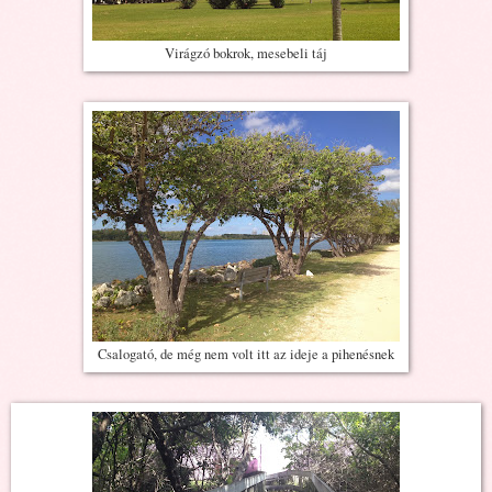
Virágzó bokrok, mesebeli táj
Csalogató, de még nem volt itt az ideje a pihenésnek