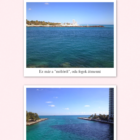
Ez már a "mólóról", oda fogok átmenni