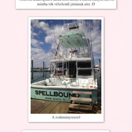
mintha tök véletlenül járnának arra :D
A zsákmányszerző