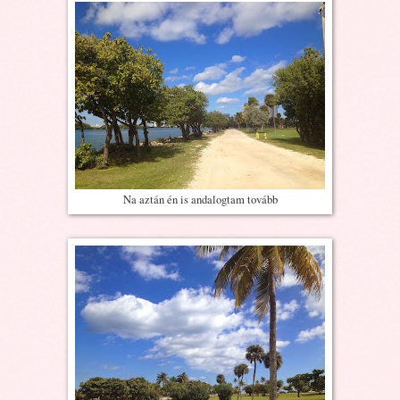
Na aztán én is andalogtam tovább