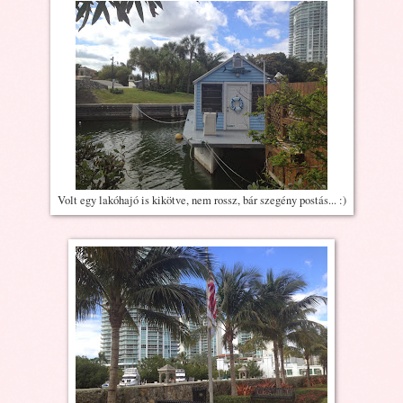
Volt egy lakóhajó is kikötve, nem rossz, bár szegény postás... :)