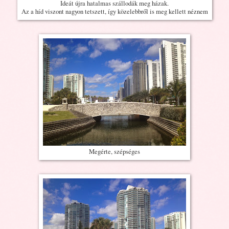
Ideát újra hatalmas szállodák meg házak.
Az a híd viszont nagyon tetszett, így közelebbről is meg kellett néznem
Megérte, szépséges