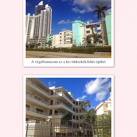
A végállomásom ez a kis türkizkék-fehér épület