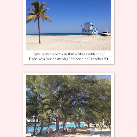
Ugye hogy emberek nélkül sokkal szebb a táj?
Ezért készítek én mindig "embertelen" képeket :D