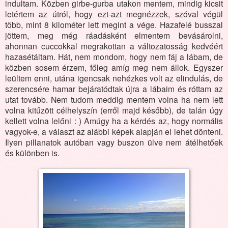
indultam. Közben girbe-gurba utakon mentem, mindig kicsit
letértem az útról, hogy ezt-azt megnézzek, szóval végül
több, mint 8 kilométer lett megint a vége. Hazafelé busszal
jöttem, meg még ráadásként elmentem bevásárolni,
ahonnan cuccokkal megrakottan a változatosság kedvéért
hazasétáltam. Hát, nem mondom, hogy nem fáj a lábam, de
közben sosem érzem, főleg amíg meg nem állok. Egyszer
leültem enni, utána igencsak nehézkes volt az elindulás, de
szerencsére hamar bejáratódtak újra a lábaim és róttam az
utat tovább. Nem tudom meddig mentem volna ha nem lett
volna kitűzött célhelyszín (erről majd később), de talán úgy
kellett volna lelőni : ) Amúgy ha a kérdés az, hogy normális
vagyok-e, a választ az alábbi képek alapján el lehet dönteni.
Ilyen pillanatok autóban vagy buszon ülve nem átélhetőek
és különben is.