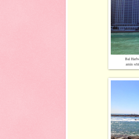
Bal Harbo
amin sétá