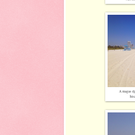
A magas ép
his