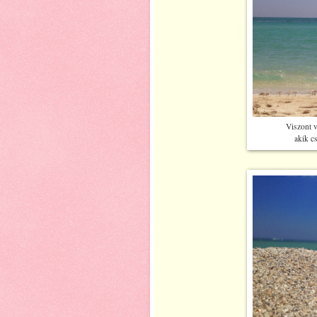
Viszont 
akik c