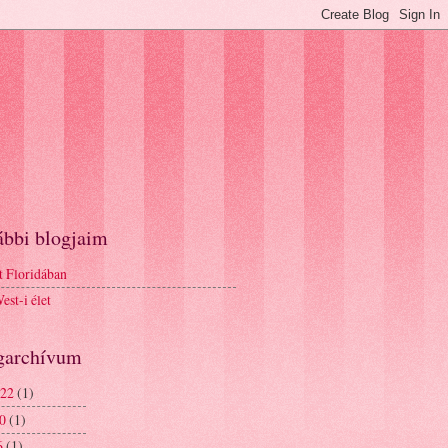
ábbi blogjaim
t Floridában
st-i élet
garchívum
 22
(1)
20
(1)
6
(1)