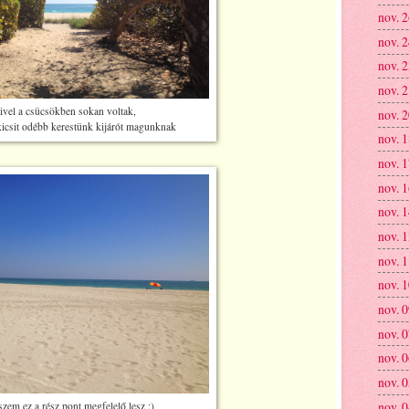
nov. 
nov. 
nov. 
nov. 
vel a csücsökben sokan voltak,
nov. 
icsit odébb kerestünk kijárót magunknak
nov. 
nov. 
nov. 
nov. 
nov. 
nov. 
nov. 
nov. 
nov. 
nov. 
nov. 
nov. 
szem ez a rész pont megfelelő lesz :)