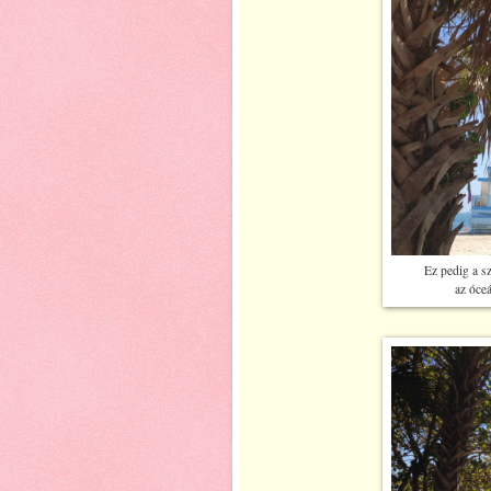
Ez pedig a sz
az óce