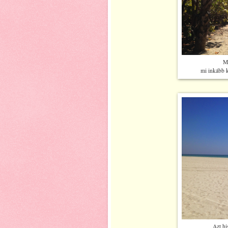
Mi
mi inkább k
Azt hi