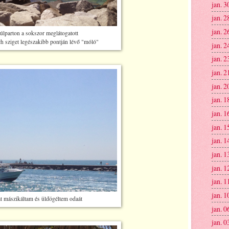
jan. 3
jan. 2
jan. 2
úlparton a sokszor meglátogatott
 sziget legészakibb pontján lévő "móló"
jan. 2
jan. 2
jan. 2
jan. 2
jan. 1
jan. 1
jan. 1
jan. 1
jan. 1
jan. 1
jan. 1
jan. 1
t mászikáltam és üldögéltem odaát
jan. 0
jan. 0