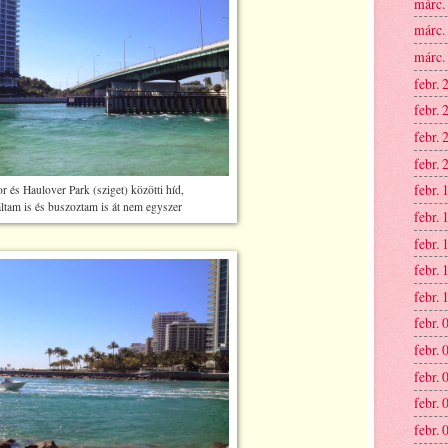
márc.
márc.
márc.
febr. 
febr. 
febr. 
febr. 
febr. 
r és Haulover Park (sziget) közötti híd,
ltam is és buszoztam is át nem egyszer
febr. 
febr. 
febr. 
febr. 
febr. 
febr. 
febr. 
febr. 
febr. 