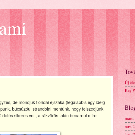
iami
Tov
Új éle
Key We
és, de mondjuk floridai éjszaka (legalábbis egy ideig
Blo
 napunk, búcsúzóul strandolni mentünk, hogy felszedjünk
ldetés sikeres volt, a rákvörös talán bebarnul mire
márc.
nov. 
ápr. 2