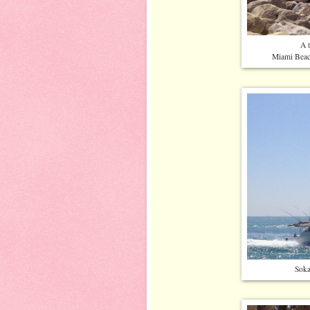
A t
Miami Beach
Soka