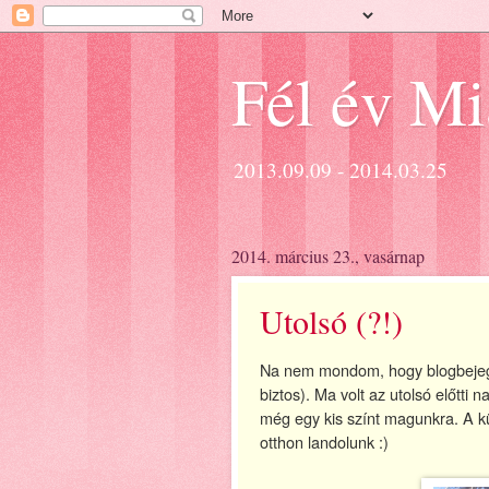
Fél év M
2013.09.09 - 2014.03.25
2014. március 23., vasárnap
Utolsó (?!)
Na nem mondom, hogy blogbejegyz
biztos). Ma volt az utolsó előtti
még egy kis színt magunkra. A kü
otthon landolunk :)