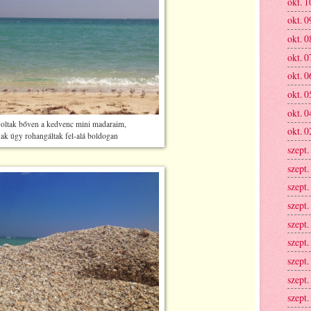
okt. 1
okt. 0
okt. 0
okt. 0
okt. 0
okt. 0
okt. 0
voltak bőven a kedvenc mini madaraim,
okt. 0
sak úgy rohangáltak fel-alá boldogan
szept.
szept.
szept.
szept.
szept.
szept.
szept.
szept.
szept.