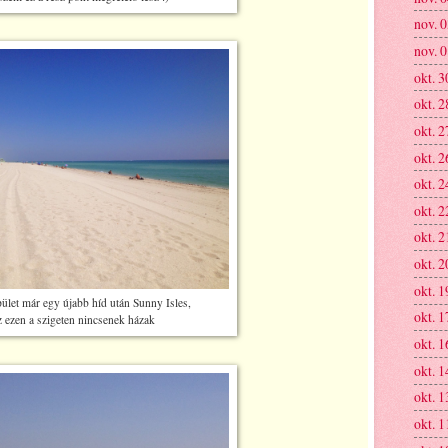
nov. 
nov. 
okt. 3
okt. 2
okt. 2
okt. 2
okt. 2
okt. 2
okt. 2
okt. 2
okt. 1
ület már egy újabb híd után Sunny Isles,
okt. 1
z ezen a szigeten nincsenek házak
okt. 1
okt. 1
okt. 1
okt. 1