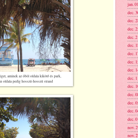
jan. 0
dec. 3
dec. 2
dec. 2
dec. 2
dec. 1
dec. 1
dec. 1
dec. 1
iget, aminek az öböl oldala kikötő és park,
dec. 1
án oldala pedig hosszú-hosszú strand
dec. 1
dec. 0
dec. 0
dec. 0
dec. 0
nov. 
nov. 