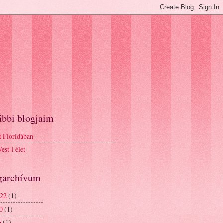
ábbi blogjaim
t Floridában
st-i élet
garchívum
 22
(1)
20
(1)
6
(1)