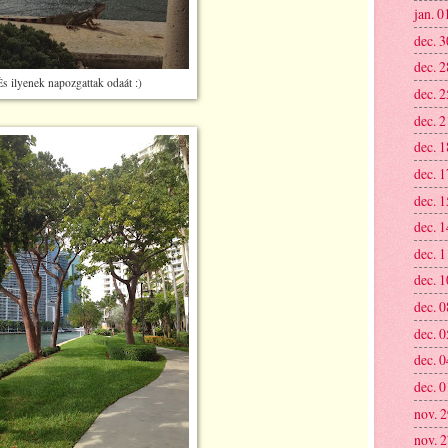
jan. 0
dec. 3
dec. 2
És ilyenek napozgattak odaát :)
dec. 2
dec. 2
dec. 1
dec. 1
dec. 1
dec. 1
dec. 1
dec. 1
dec. 0
dec. 0
dec. 0
dec. 0
nov. 
nov. 