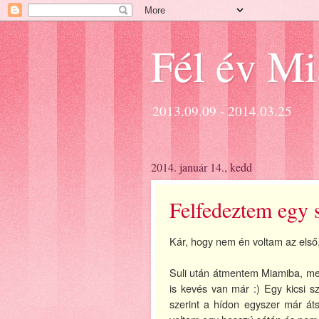
Fél év M
2013.09.09 - 2014.03.25
2014. január 14., kedd
Felfedeztem egy s
Kár, hogy nem én voltam az első,
Suli után átmentem Miamiba, mer
is kevés van már :) Egy kicsi s
szerint a hídon egyszer már áts