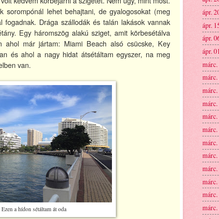
volt kedvem körbejárni a szigetet. Nem úgy, mint most.
sak sorompónál lehet behajtani, de gyalogosokat (meg
ápr. 2
kkal fogadnak. Drága szállodák és talán lakások vannak
ápr. 1
étány. Egy háromszög alakú sziget, amit körbesétálva
ápr. 0
en ahol már jártam: Miami Beach alsó csücske, Key
ápr. 0
an és ahol a nagy hidat átsétáltam egyszer, na meg
márc.
elben van.
márc.
márc.
márc.
márc.
márc.
márc.
márc.
márc.
márc.
márc.
márc.
Ezen a hídon sétáltam át oda