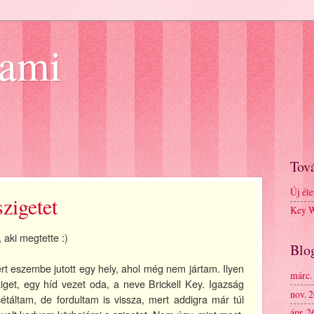
iami
Tov
Új éle
zigetet
Key We
 aki megtette :)
Blo
t eszembe jutott egy hely, ahol még nem jártam. Ilyen
márc.
ziget, egy híd vezet oda, a neve Brickell Key. Igazság
nov. 
étáltam, de fordultam is vissza, mert addigra már túl
ápr. 2