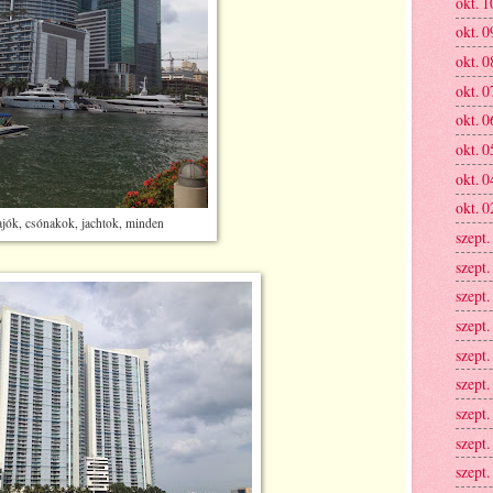
okt. 1
okt. 0
okt. 0
okt. 0
okt. 0
okt. 0
okt. 0
okt. 0
jók, csónakok, jachtok, minden
szept.
szept.
szept.
szept.
szept.
szept.
szept.
szept.
szept.