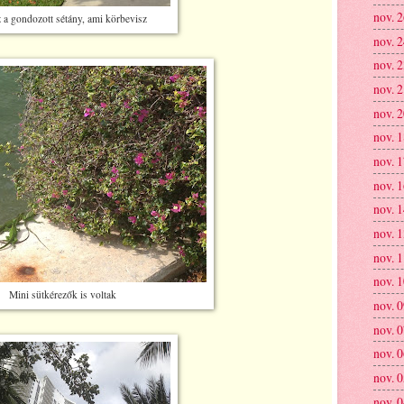
nov. 
 a gondozott sétány, ami körbevisz
nov. 
nov. 
nov. 
nov. 
nov. 
nov. 
nov. 
nov. 
nov. 
nov. 
nov. 
Mini sütkérezők is voltak
nov. 
nov. 
nov. 
nov. 
nov. 