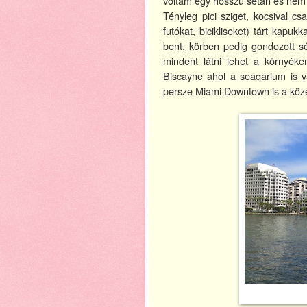
voltam egy hosszú sétán és nem 
Tényleg pici sziget, kocsival c
futókat, bicikliseket) tárt kapu
bent, körben pedig gondozott s
mindent látni lehet a környék
Biscayne ahol a seaqarium is v
persze Miami Downtown is a köz